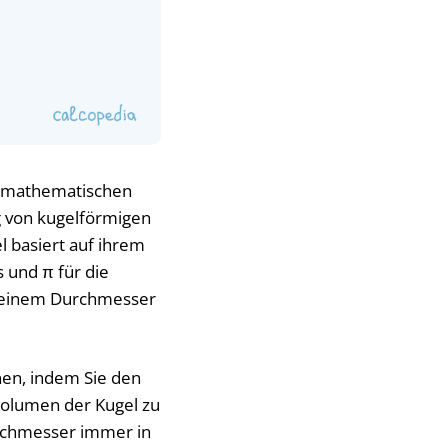
In mathematischen
g von kugelförmigen
 basiert auf ihrem
s und π für die
u seinem Durchmesser
en, indem Sie den
Volumen der Kugel zu
urchmesser immer in