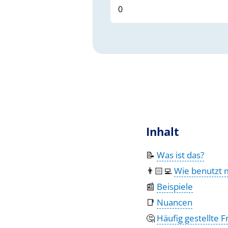
Inhalt
📝
Was ist das?
👨🏻‍💻
Wie benutzt 
📰
Beispiele
📑
Nuancen
🤔
Häufig gestellte 