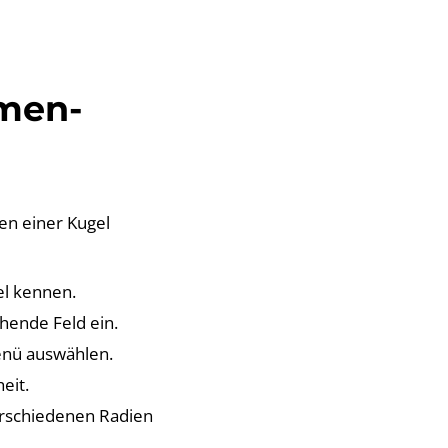
men-
men einer Kugel
el kennen.
hende Feld ein.
Menü auswählen.
eit.
erschiedenen Radien