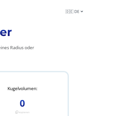
er
ines Radius oder
Kugelvolumen:
0
content_copy
kopieren