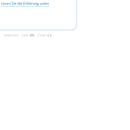
Lesen Sie die Erklärung unten
link
code
kopieren
:
Link
Code