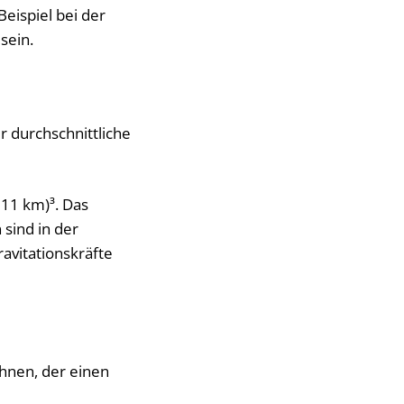
eispiel bei der
sein.
 durchschnittliche
911 km)³. Das
sind in der
avitationskräfte
hnen, der einen