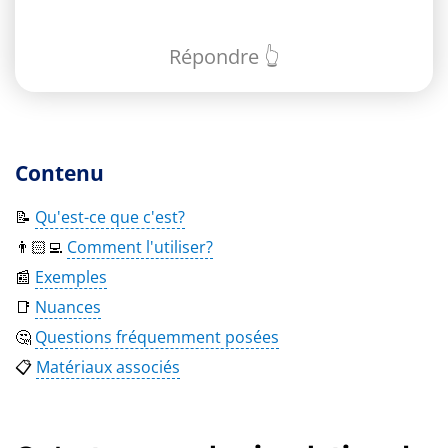
Répondre 👆
Contenu
📝
Qu'est-ce que c'est?
👨🏻‍💻
Comment l'utiliser?
📰
Exemples
📑
Nuances
🤔
Questions fréquemment posées
📋
Matériaux associés