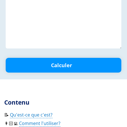
Calculer
Contenu
📝
Qu'est-ce que c'est?
👨🏻‍💻
Comment l'utiliser?