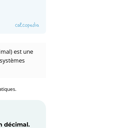
imal) est une
s systèmes
atiques.
n décimal.