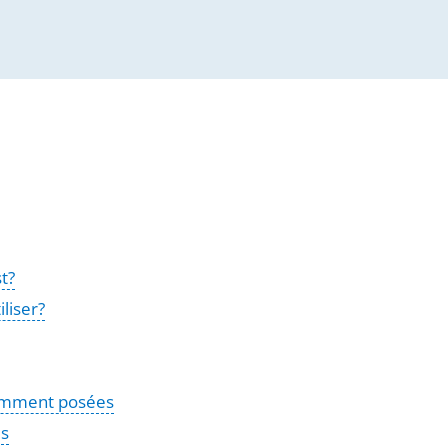
t?
liser?
emment posées
és