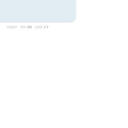
link
code
copier
:
lien
code