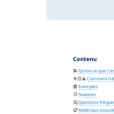
Contenu
📝
Qu'est-ce que c'es
👨🏻‍💻
Comment l'uti
📰
Exemples
📑
Nuances
🤔
Questions fréqu
📋
Matériaux associ