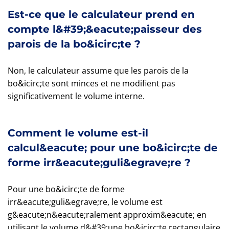
Est-ce que le calculateur prend en
compte l&#39;&eacute;paisseur des
parois de la bo&icirc;te ?
Non, le calculateur assume que les parois de la
bo&icirc;te sont minces et ne modifient pas
significativement le volume interne.
Comment le volume est-il
calcul&eacute; pour une bo&icirc;te de
forme irr&eacute;guli&egrave;re ?
Pour une bo&icirc;te de forme
irr&eacute;guli&egrave;re, le volume est
g&eacute;n&eacute;ralement approxim&eacute; en
utilisant le volume d&#39;une bo&icirc;te rectangulaire