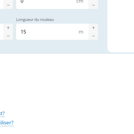
cm
Longueur du rouleau
m
t?
liser?