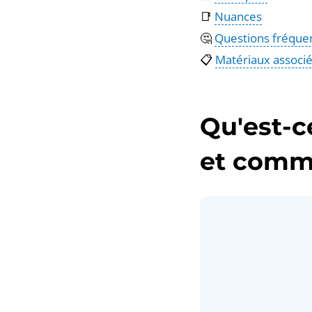
📑
Nuances
🤔
Questions fréqu
📋
Matériaux associ
Qu'est-c
et comme