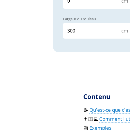
cm
Largeur du rouleau
cm
Contenu
📝
Qu'est-ce que c'es
👨🏻‍💻
Comment l'uti
📰
Exemples