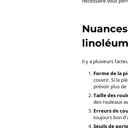
nécessaire vous per
Nuances 
linoléu
Il y a plusieurs fact
Forme de la p
couvrir. Si la p
prévoir plus de
Taille des rou
des rouleaux av
Erreurs de co
toujours bon d'
Seuils de port