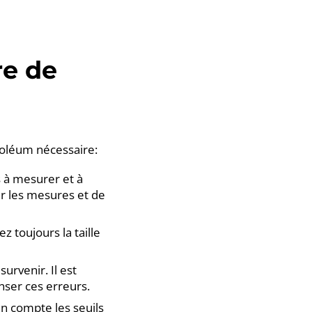
re de
inoléum nécessaire:
s à mesurer et à
ter les mesures et de
z toujours la taille
urvenir. Il est
nser ces erreurs.
en compte les seuils