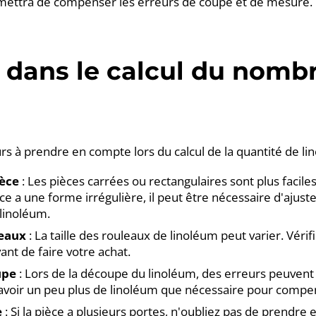
mettra de compenser les erreurs de coupe et de mesure.
dans le calcul du nomb
m
eurs à prendre en compte lors du calcul de la quantité de l
ièce
: Les pièces carrées ou rectangulaires sont plus facile
ièce a une forme irrégulière, il peut être nécessaire d'ajus
 linoléum.
leaux
: La taille des rouleaux de linoléum peut varier. Vérifie
ant de faire votre achat.
upe
: Lors de la découpe du linoléum, des erreurs peuvent s
avoir un peu plus de linoléum que nécessaire pour compe
e
: Si la pièce a plusieurs portes, n'oubliez pas de prendre 