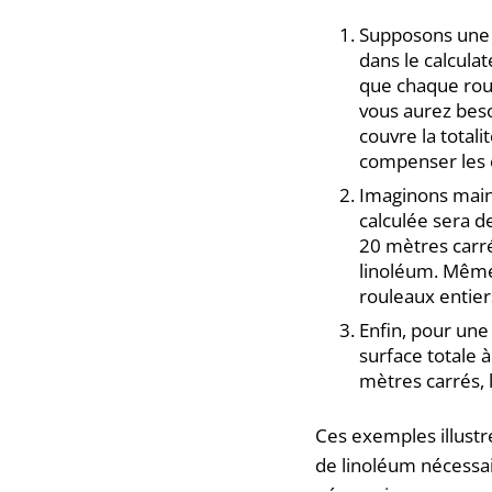
Supposons une p
dans le calculat
que chaque roul
vous aurez beso
couvre la totali
compenser les 
Imaginons maint
calculée sera d
20 mètres carré
linoléum. Même 
rouleaux entier
Enfin, pour une
surface totale 
mètres carrés, 
Ces exemples illustr
de linoléum nécessai