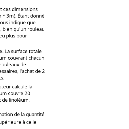
nt ces dimensions
4m * 3m). Étant donné
vous indique que
, bien qu'un rouleau
peu plus pour
. La surface totale
léum couvrant chacun
 rouleaux de
saires, l'achat de 2
s.
teur calcule la
léum couvre 20
x de linoléum.
nation de la quantité
upérieure à celle