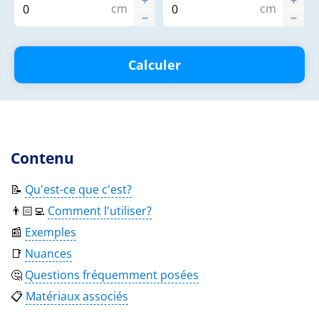
cm
cm
Calculer
Contenu
📝
Qu'est-ce que c'est?
👨🏻‍💻
Comment l'utiliser?
📰
Exemples
📑
Nuances
🤔
Questions fréquemment posées
📋
Matériaux associés