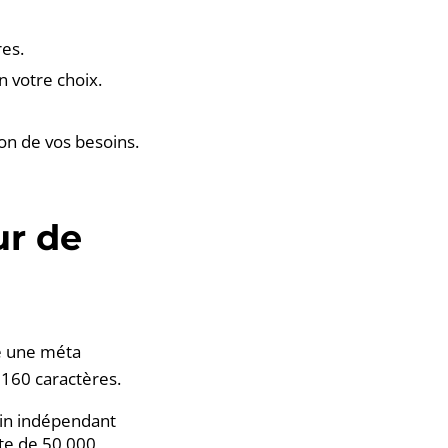
res.
n votre choix.
ion de vos besoins.
ur de
e une méta
 160 caractères.
ain indépendant
cte de 50 000