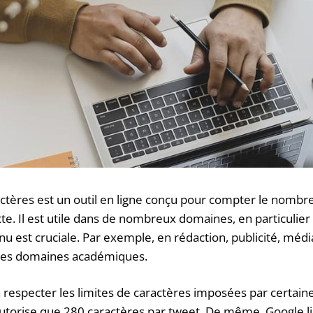
tères est un outil en ligne conçu pour compter le nombr
te. Il est utile dans de nombreux domaines, en particulier
u est cruciale. Par exemple, en rédaction, publicité, médi
 les domaines académiques.
 à respecter les limites de caractères imposées par certain
utorise que 280 caractères par tweet. De même, Google li