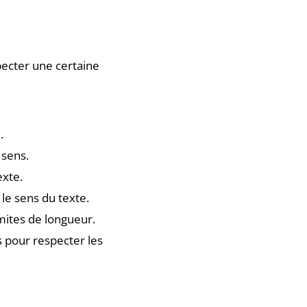
specter une certaine
.
 sens.
exte.
 le sens du texte.
imites de longueur.
es pour respecter les