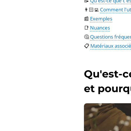
📝
Qu'est-ce que c'es
👨🏻‍💻
Comment l'uti
📰
Exemples
📑
Nuances
🤔
Questions fréqu
📋
Matériaux associ
Qu'est-c
et pourqu