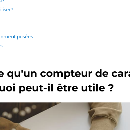
t?
liser?
emment posées
és
e qu'un compteur de car
oi peut-il être utile ?