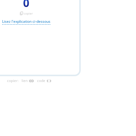
0
content_copy
copier
Lisez l'explication ci-dessous
link
code
copier
:
lien
code