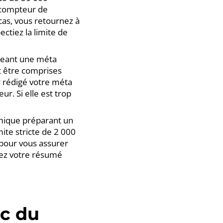
e compteur de
 cas, vous retournez à
ctiez la limite de
igeant une méta
t être comprises
r rédigé votre méta
ur. Si elle est trop
mique préparant un
te stricte de 2 000
 pour vous assurer
fiez votre résumé
ec du