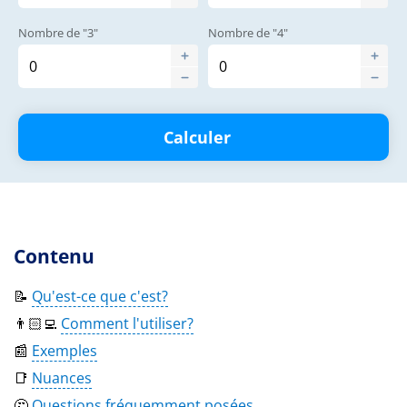
Nombre de "3"
Nombre de "4"
Calculer
Contenu
📝
Qu'est-ce que c'est?
👨🏻‍💻
Comment l'utiliser?
📰
Exemples
📑
Nuances
🤔
Questions fréquemment posées