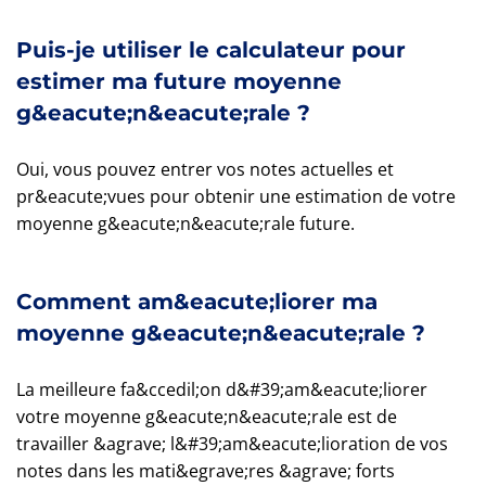
Puis-je utiliser le calculateur pour
estimer ma future moyenne
g&eacute;n&eacute;rale ?
Oui, vous pouvez entrer vos notes actuelles et
pr&eacute;vues pour obtenir une estimation de votre
moyenne g&eacute;n&eacute;rale future.
Comment am&eacute;liorer ma
moyenne g&eacute;n&eacute;rale ?
La meilleure fa&ccedil;on d&#39;am&eacute;liorer
votre moyenne g&eacute;n&eacute;rale est de
travailler &agrave; l&#39;am&eacute;lioration de vos
notes dans les mati&egrave;res &agrave; forts