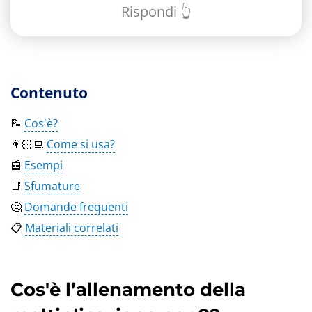
Rispondi 👆
Contenuto
📝
Cos'è?
👨🏻‍💻
Come si usa?
📰
Esempi
📑
Sfumature
🤔
Domande frequenti
📋
Materiali correlati
Cos'è l’allenamento della