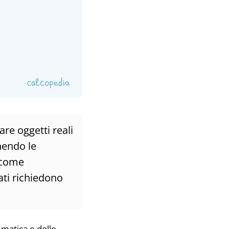
re oggetti reali
nendo le
 come
iati richiedono
ematica e delle