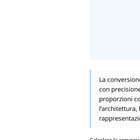
La conversione
con precision
proporzioni c
l’architettura,
rappresentazio
Calcolare la convers