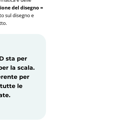
one del disegno =
to sul disegno e
tto.
D
sta per
er la scala.
erente per
tutte le
ate.