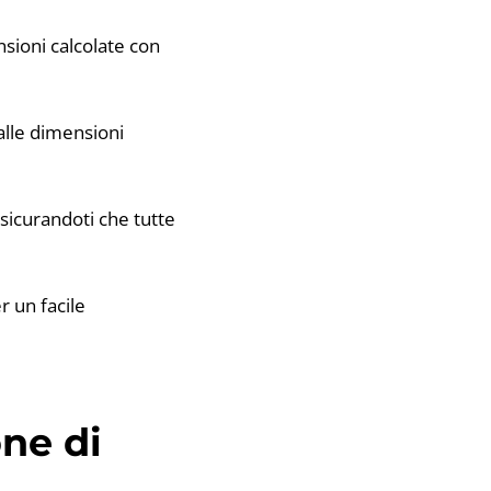
nsioni calcolate con
alle dimensioni
ssicurandoti che tutte
er un facile
one di