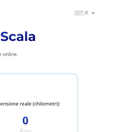
Scala
e online.
nsione reale (chilometri):
0
content_copy
copia