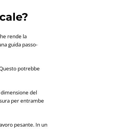
scale?
che rende la
 una guida passo-
e. Questo potrebbe
a dimensione del
 misura per entrambe
 lavoro pesante. In un