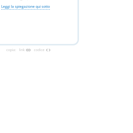
Leggi la spiegazione qui sotto
link
code
copia
:
link
codice