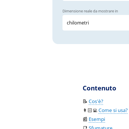
Dimensione reale da mostrare in
Contenuto
📝
Cos'è?
👨🏻‍💻
Come si usa?
📰
Esempi
📑
Sfumature