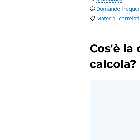
🤔
Domande frequen
📋
Materiali correlati
Cos'è la
calcola?