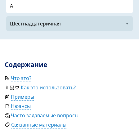
Содержание
📝
Что это?
👨🏻‍💻
Как это использовать?
📰
Примеры
📑
Нюансы
🤔
Часто задаваемые вопросы
📋
Связанные материалы