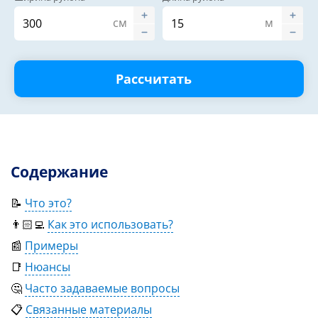
см
м
Рассчитать
Содержание
📝
Что это?
👨🏻‍💻
Как это использовать?
📰
Примеры
📑
Нюансы
🤔
Часто задаваемые вопросы
📋
Связанные материалы