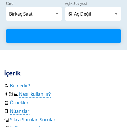
Süre
Açlık Seviyesi
İçerik
📝
Bu nedir?
👨🏻‍💻
Nasıl kullanılır?
📰
Örnekler
📑
Nüanslar
🤔
Sıkça Sorulan Sorular