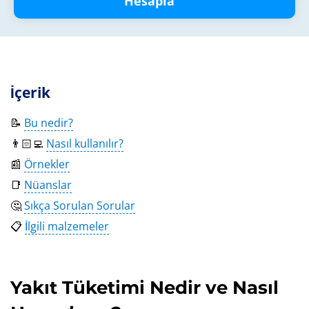
Hesapla
İçerik
📝
Bu nedir?
👨🏻‍💻
Nasıl kullanılır?
📰
Örnekler
📑
Nüanslar
🤔
Sıkça Sorulan Sorular
📋
İlgili malzemeler
Yakıt Tüketimi Nedir ve Nasıl