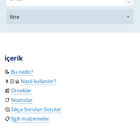
İçerik
📝
Bu nedir?
👨🏻‍💻
Nasıl kullanılır?
📰
Örnekler
📑
Nüanslar
🤔
Sıkça Sorulan Sorular
📋
İlgili malzemeler