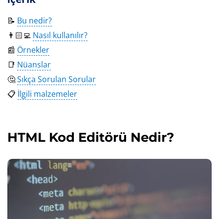
📝
Bu nedir?
👨🏻‍💻
Nasıl kullanılır?
📰
Örnekler
📑
Nüanslar
🤔
Sıkça Sorulan Sorular
📋
İlgili malzemeler
HTML Kod Editörü Nedir?