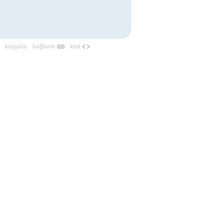
link
code
kopyala
:
bağlantı
kod