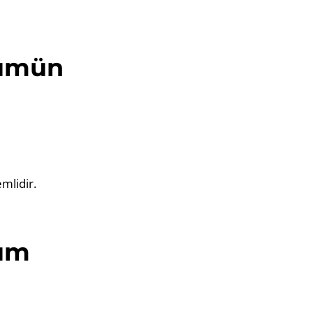
şümün
mlidir.
şüm