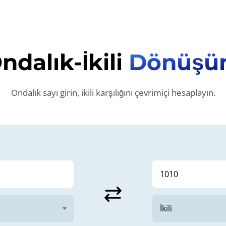
ndalık-İkili
Dönüşü
Ondalık sayı girin, ikili karşılığını çevrimiçi hesaplayın.
sync_alt