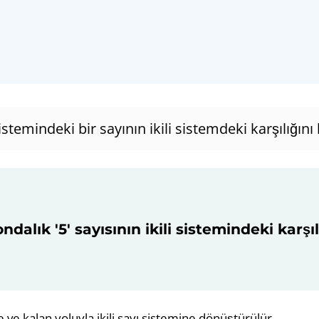
istemindeki bir sayının ikili sistemdeki karşılığını
ndalık '5' sayısının ikili sistemindeki karşılığ
 ve kalan yoluyla ikili sayı sistemine dönüştürülür.