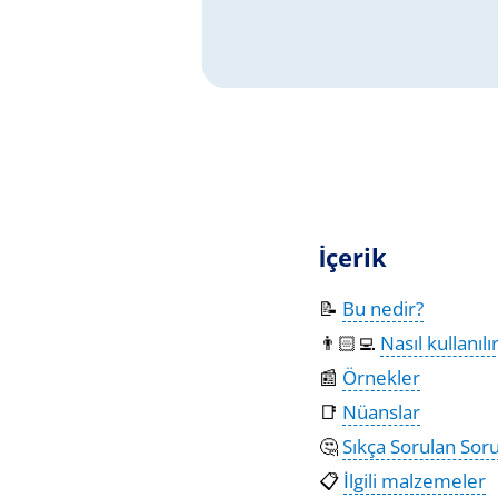
İçerik
📝
Bu nedir?
👨🏻‍💻
Nasıl kullanılı
📰
Örnekler
📑
Nüanslar
🤔
Sıkça Sorulan Soru
📋
İlgili malzemeler