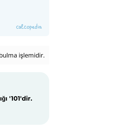
 bulma işlemidir.
ı '101'dir.