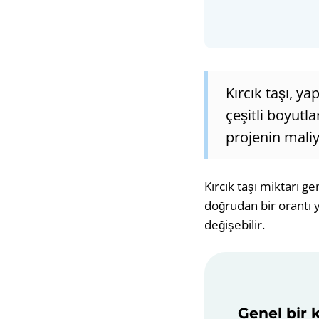
Kırcık taşı, y
çeşitli boyutl
projenin maliy
Kırcık taşı miktarı g
doğrudan bir orantı y
değişebilir.
Genel bir k