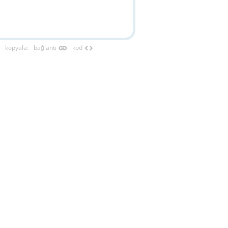
link
code
kopyala
:
bağlantı
kod