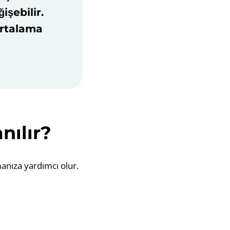
işebilir.
Ortalama
nılır?
manıza yardımcı olur.