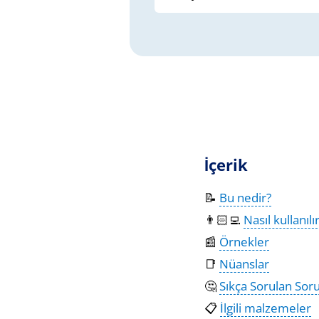
İçerik
📝
Bu nedir?
👨🏻‍💻
Nasıl kullanılı
📰
Örnekler
📑
Nüanslar
🤔
Sıkça Sorulan Soru
📋
İlgili malzemeler