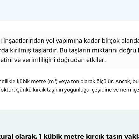
apı inşaatlarından yol yapımına kadar birçok alanda
arda kırılmış taşlardır. Bu taşların miktarını doğr
etini ve verimliliğini doğrudan etkiler.
enellikle kübik metre (m³) veya ton olarak ölçülür. Ancak, b
oktur. Çünkü kırcık taşının yoğunluğu, çeşidine ve nem içer
ural olarak, 1 kübik metre kırcık taşın yakl