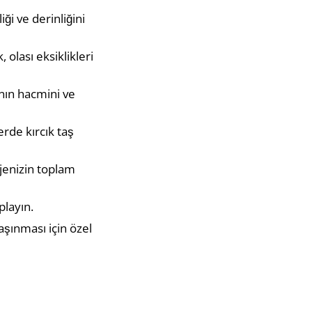
ği ve derinliğini
olası eksiklikleri
ının hacmini ve
erde kırcık taş
ojenizin toplam
playın.
aşınması için özel