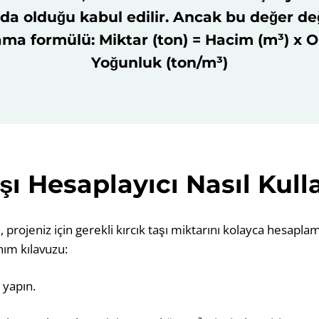
nda olduğu kabul edilir. Ancak bu değer değ
ma formülü: Miktar (ton) = Hacim (m³) x 
Yoğunluk (ton/m³)
şı Hesaplayıcı Nasıl Kulla
, projeniz için gerekli kırcık taşı miktarını kolayca hesapla
nım kılavuzu:
 yapın.