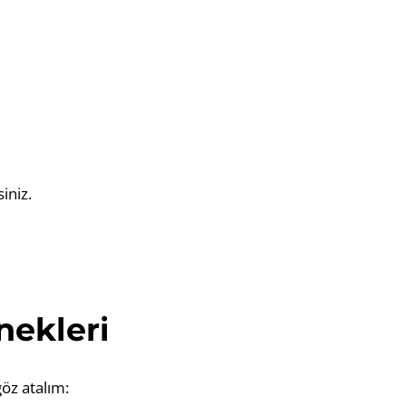
iniz.
nekleri
göz atalım: