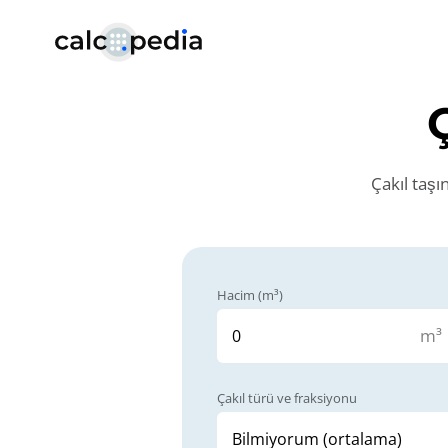
Çakıl taşı
Hacim (m³)
m³
Çakıl türü ve fraksiyonu