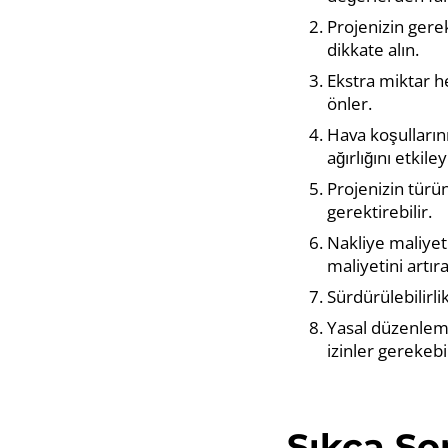
Projenizin gerek
dikkate alın.
Ekstra miktar h
önler.
Hava koşulların
ağırlığını etkiley
Projenizin türüne
gerektirebilir.
Nakliye maliyet
maliyetini artıra
Sürdürülebilirl
Yasal düzenlemel
izinler gerekebil
Sıkça Sor