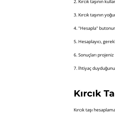
2. Kırcık taşının kull
3. Kırcık taşının yoğ
4. "Hesapla" butonuna
5. Hesaplayıcı, gerekl
6. Sonuçları projeniz
7. İhtiyaç duyduğunu
Kırcık T
Kırcık taşı hesaplama