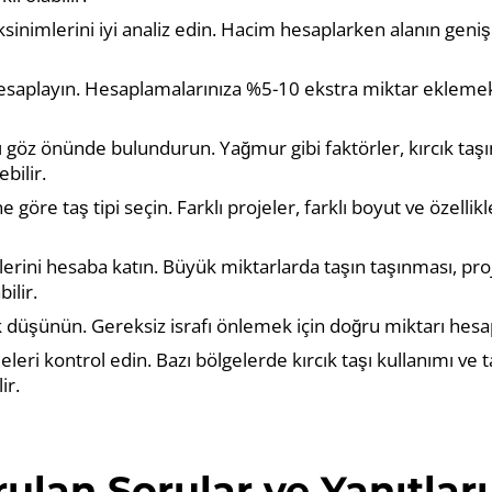
sinimlerini iyi analiz edin. Hacim hesaplarken alanın genişli
esaplayın. Hesaplamalarınıza %5-10 ekstra miktar eklemek, 
ı göz önünde bulundurun. Yağmur gibi faktörler, kırcık taş
ebilir.
 göre taş tipi seçin. Farklı projeler, farklı boyut ve özellikl
lerini hesaba katın. Büyük miktarlarda taşın taşınması, pr
bilir.
ik düşünün. Gereksiz israfı önlemek için doğru miktarı hesa
eri kontrol edin. Bazı bölgelerde kırcık taşı kullanımı ve t
ir.
ulan Sorular ve Yanıtları