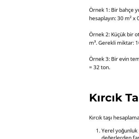
Örnek 1: Bir bahçe yo
hesaplayın: 30 m² x 0
Örnek 2: Küçük bir o
m³. Gerekli miktar: 1
Örnek 3: Bir evin tem
= 32 ton.
Kırcık T
Kırcık taşı hesaplama
Yerel yoğunluk 
değerlerden fark