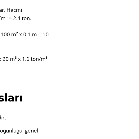
var. Hacmi
/m³ = 2.4 ton.
: 100 m² x 0.1 m = 10
r: 20 m³ x 1.6 ton/m³
ları
ır:
 yoğunluğu, genel