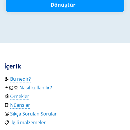
Dönüştür
İçerik
📝
Bu nedir?
👨🏻‍💻
Nasıl kullanılır?
📰
Örnekler
📑
Nüanslar
🤔
Sıkça Sorulan Sorular
📋
İlgili malzemeler