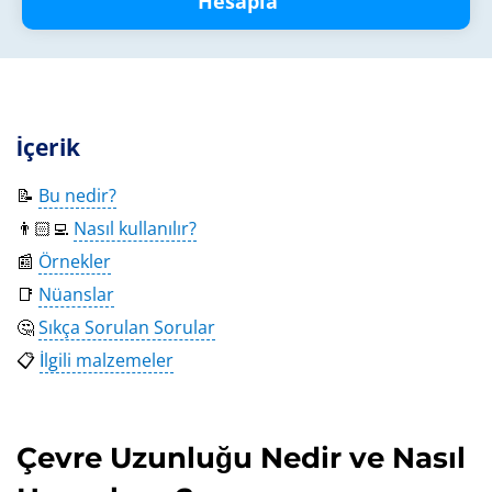
Hesapla
İçerik
📝
Bu nedir?
👨🏻‍💻
Nasıl kullanılır?
📰
Örnekler
📑
Nüanslar
🤔
Sıkça Sorulan Sorular
📋
İlgili malzemeler
Çevre Uzunluğu Nedir ve Nasıl