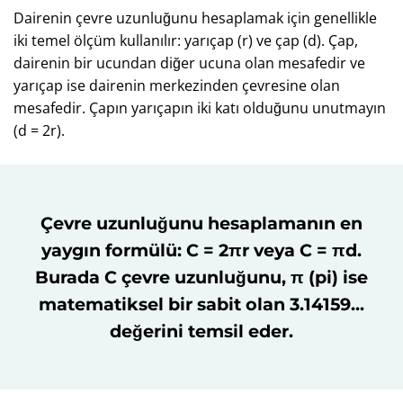
Dairenin çevre uzunluğunu hesaplamak için genellikle
iki temel ölçüm kullanılır: yarıçap (r) ve çap (d). Çap,
dairenin bir ucundan diğer ucuna olan mesafedir ve
yarıçap ise dairenin merkezinden çevresine olan
mesafedir. Çapın yarıçapın iki katı olduğunu unutmayın
(d = 2r).
Çevre uzunluğunu hesaplamanın en
yaygın formülü: C = 2πr veya C = πd.
Burada C çevre uzunluğunu, π (pi) ise
matematiksel bir sabit olan 3.14159...
değerini temsil eder.