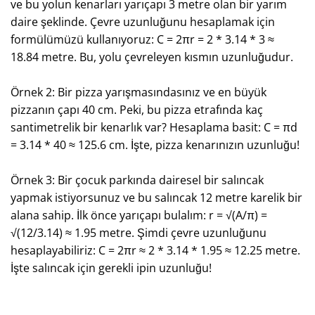
ve bu yolun kenarları yarıçapı 3 metre olan bir yarım
daire şeklinde. Çevre uzunluğunu hesaplamak için
formülümüzü kullanıyoruz: C = 2πr = 2 * 3.14 * 3 ≈
18.84 metre. Bu, yolu çevreleyen kısmın uzunluğudur.
Örnek 2: Bir pizza yarışmasındasınız ve en büyük
pizzanın çapı 40 cm. Peki, bu pizza etrafında kaç
santimetrelik bir kenarlık var? Hesaplama basit: C = πd
= 3.14 * 40 ≈ 125.6 cm. İşte, pizza kenarınızın uzunluğu!
Örnek 3: Bir çocuk parkında dairesel bir salıncak
yapmak istiyorsunuz ve bu salıncak 12 metre karelik bir
alana sahip. İlk önce yarıçapı bulalım: r = √(A/π) =
√(12/3.14) ≈ 1.95 metre. Şimdi çevre uzunluğunu
hesaplayabiliriz: C = 2πr ≈ 2 * 3.14 * 1.95 ≈ 12.25 metre.
İşte salıncak için gerekli ipin uzunluğu!