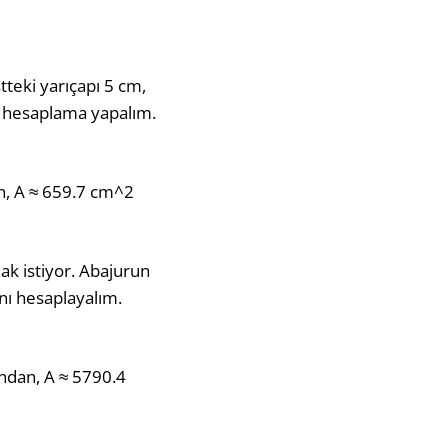
tteki yarıçapı 5 cm,
çin hesaplama yapalım.
an, A ≈ 659.7 cm^2
ak istiyor. Abajurun
ını hesaplayalım.
undan, A ≈ 5790.4