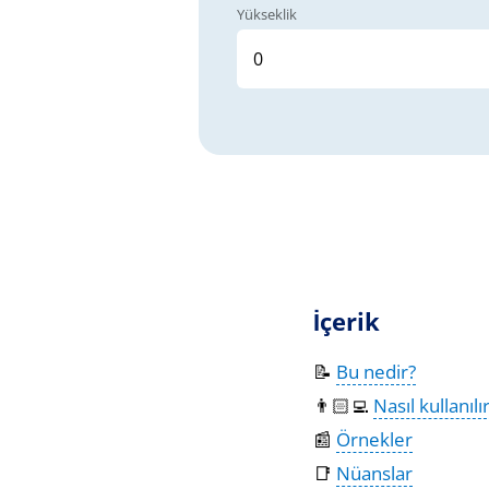
Yükseklik
İçerik
📝
Bu nedir?
👨🏻‍💻
Nasıl kullanılı
📰
Örnekler
📑
Nüanslar