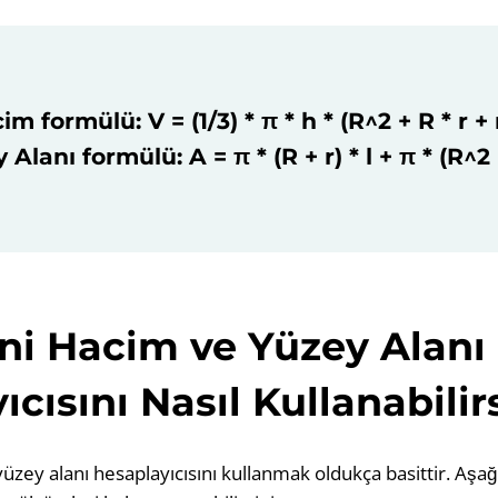
im formülü: V = (1/3) * π * h * (R^2 + R * r + 
 Alanı formülü: A = π * (R + r) * l + π * (R^2 
ni Hacim ve Yüzey Alanı
cısını Nasıl Kullanabilir
üzey alanı hesaplayıcısını kullanmak oldukça basittir. Aşağ