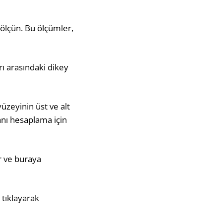
) ölçün. Bu ölçümler,
rı arasındaki dikey
üzeyinin üst ve alt
anı hesaplama için
ur ve buraya
 tıklayarak