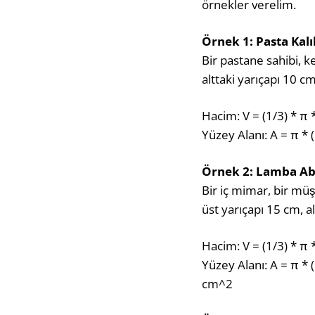
örnekler verelim.
Örnek 1: Pasta Kalı
Bir pastane sahibi, k
alttaki yarıçapı 10 c
Hacim: V = (1/3) * π 
Yüzey Alanı: A = π * 
Örnek 2: Lamba Ab
Bir iç mimar, bir müş
üst yarıçapı 15 cm, a
Hacim: V = (1/3) * π
Yüzey Alanı: A = π * 
cm^2