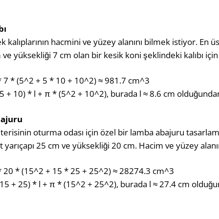
bı
ek kalıplarının hacmini ve yüzey alanını bilmek istiyor. En üs
m ve yüksekliği 7 cm olan bir kesik koni şeklindeki kalıbı i
* 7 * (5^2 + 5 * 10 + 10^2) ≈ 981.7 cm^3
(5 + 10) * l + π * (5^2 + 10^2), burada l ≈ 8.6 cm olduğund
ajuru
terisinin oturma odası için özel bir lamba abajuru tasarlam
lt yarıçapı 25 cm ve yüksekliği 20 cm. Hacim ve yüzey alan
 * 20 * (15^2 + 15 * 25 + 25^2) ≈ 28274.3 cm^3
(15 + 25) * l + π * (15^2 + 25^2), burada l ≈ 27.4 cm olduğ