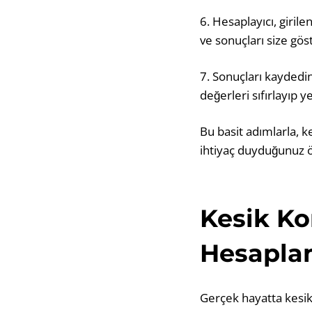
6. Hesaplayıcı, giril
ve sonuçları size göst
7. Sonuçları kaydedin
değerleri sıfırlayıp y
Bu basit adımlarla, ke
ihtiyaç duyduğunuz öl
Kesik Ko
Hesapla
Gerçek hayatta kesik 