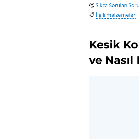
🤔
Sıkça Sorulan Soru
📋
İlgili malzemeler
Kesik Ko
ve Nasıl