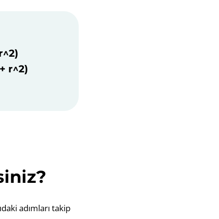
r^2)
+ r^2)
siniz?
ıdaki adımları takip