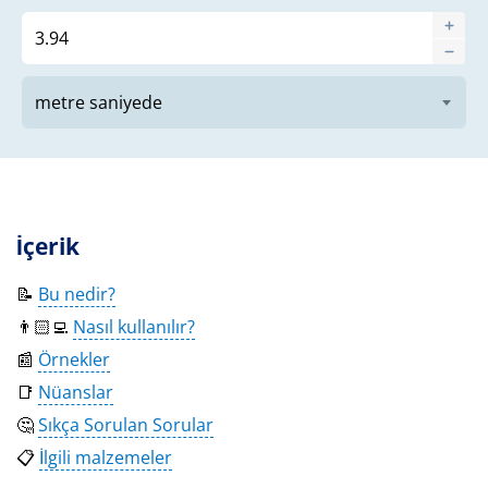
İçerik
📝
Bu nedir?
👨🏻‍💻
Nasıl kullanılır?
📰
Örnekler
📑
Nüanslar
🤔
Sıkça Sorulan Sorular
📋
İlgili malzemeler