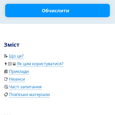
Обчислити
Зміст
📝
Що це?
👨🏻‍💻
Як цим користуватися?
📰
Приклади
📑
Нюанси
🤔
Часті запитання
📋
Пов’язані матеріали