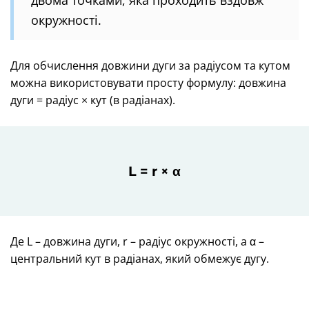
окружності.
Для обчислення довжини дуги за радіусом та кутом
можна використовувати просту формулу: довжина
дуги = радіус × кут (в радіанах).
L = r × α
Де L – довжина дуги, r – радіус окружності, а α –
центральний кут в радіанах, який обмежує дугу.