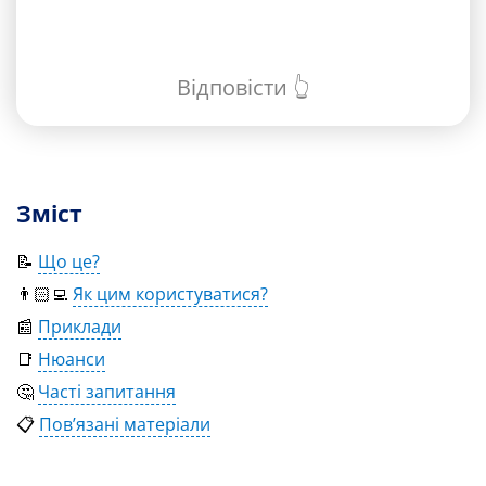
Відповісти 👆
Зміст
📝
Що це?
👨🏻‍💻
Як цим користуватися?
📰
Приклади
📑
Нюанси
🤔
Часті запитання
📋
Пов’язані матеріали