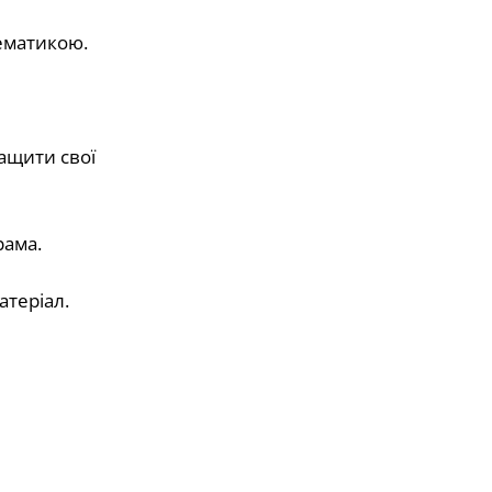
тематикою.
ащити свої
рама.
атеріал.