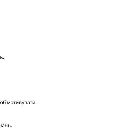
ь.
 щоб мотивувати
нань.