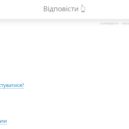
Відповісти 👆
копіювати
:
пос
стуватися?
али