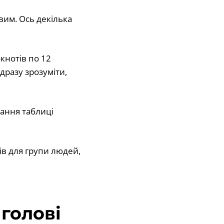
вим. Ось декілька
кнотів по 12
разу зрозуміти,
нання таблиці
тів для групи людей,
голові