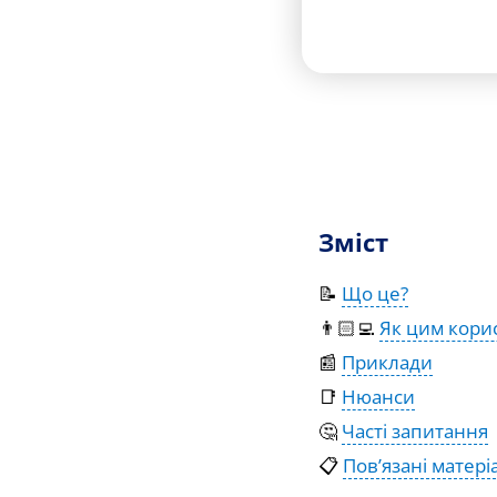
Зміст
📝
Що це?
👨🏻‍💻
Як цим кори
📰
Приклади
📑
Нюанси
🤔
Часті запитання
📋
Пов’язані матері