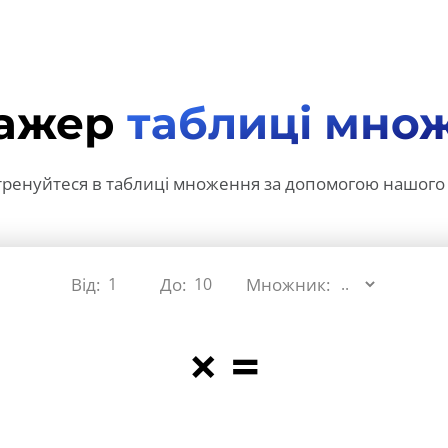
ажер
таблиці мно
 тренуйтеся в таблиці множення за допомогою нашого
Від:
До:
Множник:
×
=