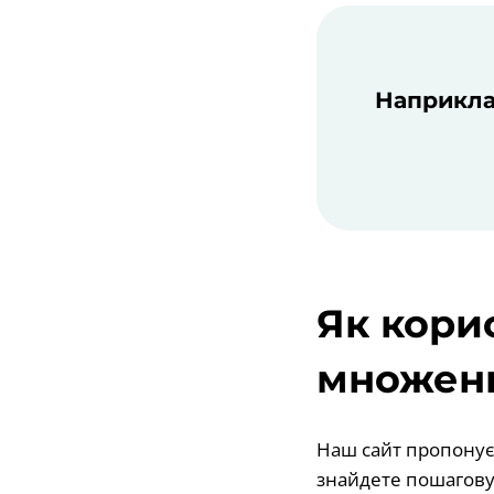
Наприклад
Як кори
множенн
Наш сайт пропонує
знайдете пошагову 