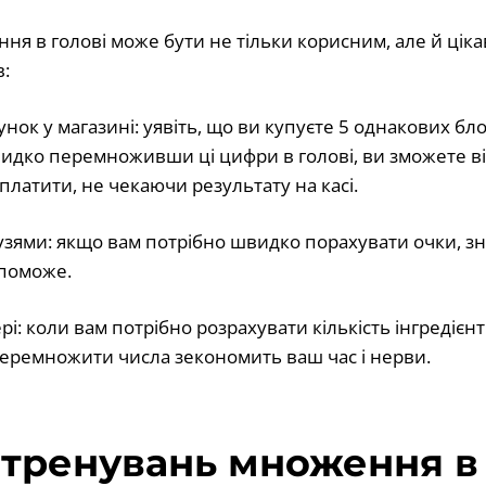
я в голові може бути не тільки корисним, але й ціка
в:
нок у магазині: уявіть, що ви купуєте 5 однакових бло
идко перемноживши ці цифри в голові, ви зможете від
платити, не чекаючи результату на касі.
друзями: якщо вам потрібно швидко порахувати очки, з
поможе.
і: коли вам потрібно розрахувати кількість інгредієн
перемножити числа зекономить ваш час і нерви.
тренувань множення в 