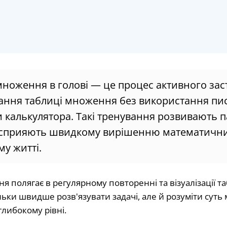
ноження в голові — це процес активного зас
вання таблиці множення без використання п
 калькулятора. Такі тренування розвивають па
 сприяють швидкому вирішенню математични
у житті.
 полягає в регулярному повторенні та візуалізації т
льки швидше розв'язувати задачі, але й розуміти сут
глибокому рівні.