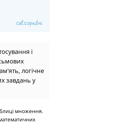
тосування і
исьмових
м'ять, логічне
х завдань у
аблиці множення.
ь математичних