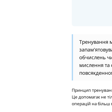
Тренування м
запам'ятову
обчислень чи
мислення та
повсякденном
Принцип тренування
Це допомагає не ті
операцій на більш 