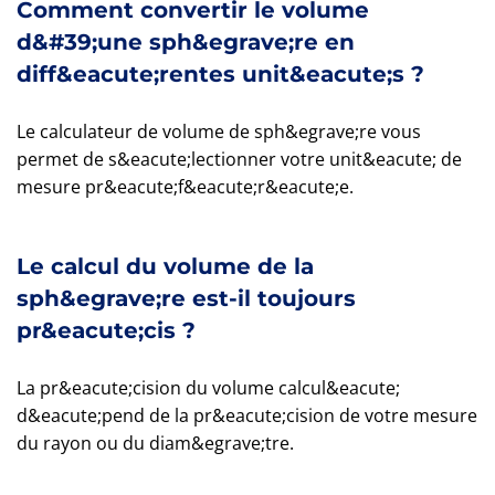
Comment convertir le volume
d&#39;une sph&egrave;re en
diff&eacute;rentes unit&eacute;s ?
Le calculateur de volume de sph&egrave;re vous
permet de s&eacute;lectionner votre unit&eacute; de
mesure pr&eacute;f&eacute;r&eacute;e.
Le calcul du volume de la
sph&egrave;re est-il toujours
pr&eacute;cis ?
La pr&eacute;cision du volume calcul&eacute;
d&eacute;pend de la pr&eacute;cision de votre mesure
du rayon ou du diam&egrave;tre.