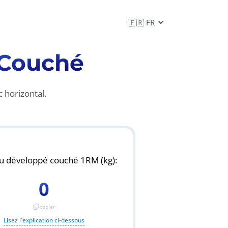
 Couché
 horizontal.
u développé couché 1RM (kg):
0
content_copy
copier
Lisez l'explication ci-dessous