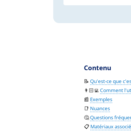
Contenu
📝
Qu'est-ce que c'es
👨🏻‍💻
Comment l'uti
📰
Exemples
📑
Nuances
🤔
Questions fréqu
📋
Matériaux associ