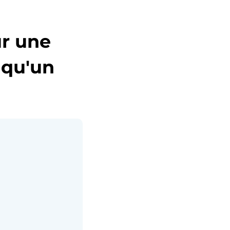
ur une
 qu'un