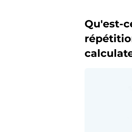
Qu'est-c
répétiti
calculat