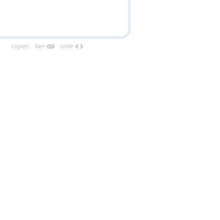
link
code
copier
:
lien
code