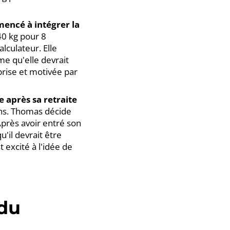
encé à intégrer la
 40 kg pour 8
alculateur. Elle
me qu'elle devrait
prise et motivée par
 après sa retraite
ions. Thomas décide
Après avoir entré son
u'il devrait être
 excité à l'idée de
 du