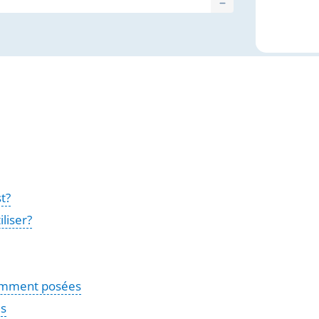
t?
liser?
emment posées
és