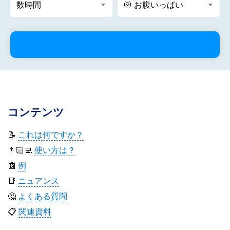
コンテンツ
📝
これは何ですか？
👨🏻‍💻
使い方は？
📰
例
📑
ニュアンス
🤔
よくある質問
📋
関連資料