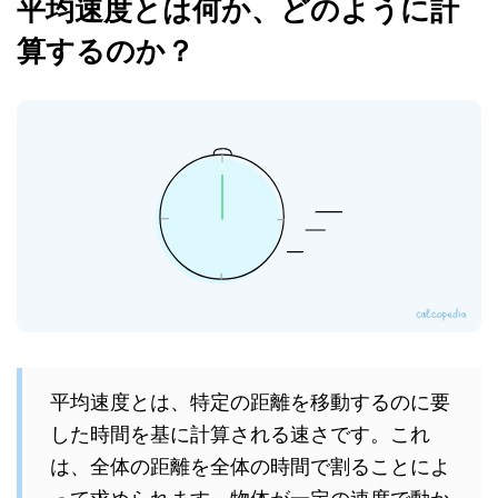
平均速度とは何か、どのように計
算するのか？
平均速度とは、特定の距離を移動するのに要
した時間を基に計算される速さです。これ
は、全体の距離を全体の時間で割ることによ
って求められます。物体が一定の速度で動か