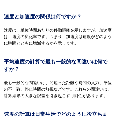
速度と加速度の関係は何ですか？
速度は、単位時間あたりの移動距離を示しますが、加速度
は、速度の変化率です。つまり、加速度は速度がどのよう
に時間とともに増減するかを示します。
平均速度の計算で最も一般的な間違いは何で
すか？
最も一般的な間違いは、間違った距離や時間の入力、単位
の不一致、停止時間の無視などです。これらの間違いは、
計算結果の大きな誤差を引き起こす可能性があります。
速度の計算は日常生活でどのように役立ちま