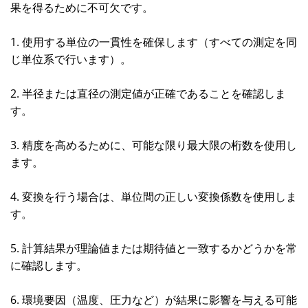
果を得るために不可欠です。
1. 使用する単位の一貫性を確保します（すべての測定を同
じ単位系で行います）。
2. 半径または直径の測定値が正確であることを確認しま
す。
3. 精度を高めるために、可能な限り最大限の桁数を使用し
ます。
4. 変換を行う場合は、単位間の正しい変換係数を使用しま
す。
5. 計算結果が理論値または期待値と一致するかどうかを常
に確認します。
6. 環境要因（温度、圧力など）が結果に影響を与える可能