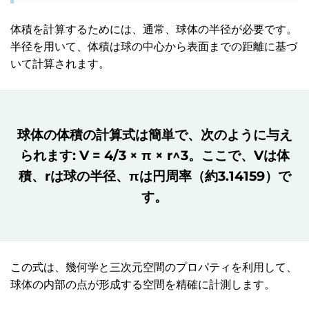
体積を計算するためには、通常、球体の半径が必要です。
半径を用いて、体積は球の中心から表面までの距離に基づ
いて計算されます。
球体の体積の計算式は簡単で、次のように与え
られます: V = 4/3 × π × r^3。ここで、Vは体
積、rは球の半径、πは円周率（約3.14159）で
す。
この式は、幾何学と三次元空間のプロパティを利用して、
球体の内部の点が形成する空間を精確に計測します。