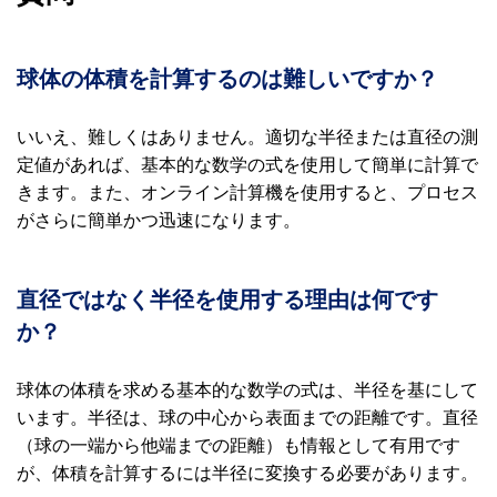
球体の体積を計算するのは難しいですか？
いいえ、難しくはありません。適切な半径または直径の測
定値があれば、基本的な数学の式を使用して簡単に計算で
きます。また、オンライン計算機を使用すると、プロセス
がさらに簡単かつ迅速になります。
直径ではなく半径を使用する理由は何です
か？
球体の体積を求める基本的な数学の式は、半径を基にして
います。半径は、球の中心から表面までの距離です。直径
（球の一端から他端までの距離）も情報として有用です
が、体積を計算するには半径に変換する必要があります。