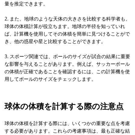
量を推定できます。
2. また、地球のような天体の大きさを比較する科学者も、
球体の体積計算が役立ちます。地球の半径を知っていれ
ば、計算機を使用してその体積を簡単に見つけることがで
き、他の惑星や星と比較することができます。
3. スポーツ関連では、ボールのサイズが試合の結果に重要
な影響を与えることがあります。例えば、サッカーボール
の体積が正確であることを確認するには、この計算機を使
用してボールのサイズをチェックします。
球体の体積を計算する際の注意点
球体の体積を計算する際には、いくつかの重要な点を考慮
する必要があります。これらの考慮事項は、最も正確な結