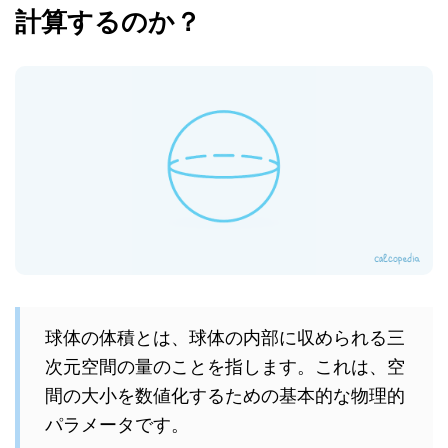
計算するのか？
球体の体積とは、球体の内部に収められる三
次元空間の量のことを指します。これは、空
間の大小を数値化するための基本的な物理的
パラメータです。