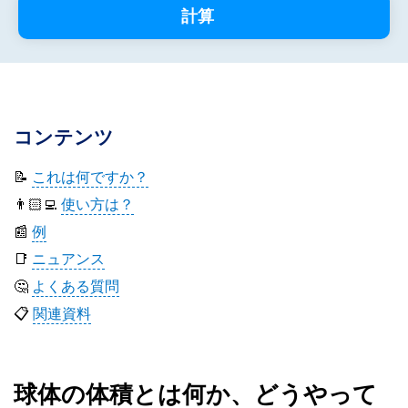
計算
コンテンツ
📝
これは何ですか？
👨🏻‍💻
使い方は？
📰
例
📑
ニュアンス
🤔
よくある質問
📋
関連資料
球体の体積とは何か、どうやって