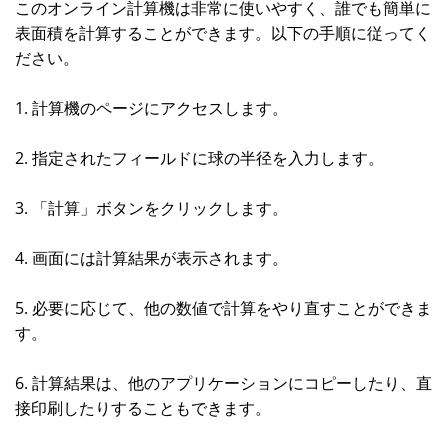
このオンライン計算機は非常に使いやすく、誰でも簡単に
表面積を計算することができます。以下の手順に従ってく
ださい。
1. 計算機のページにアクセスします。
2. 指定されたフィールドに球の半径を入力します。
3. 「計算」ボタンをクリックします。
4. 画面には計算結果が表示されます。
5. 必要に応じて、他の数値で計算をやり直すことができま
す。
6. 計算結果は、他のアプリケーションにコピーしたり、直
接印刷したりすることもできます。