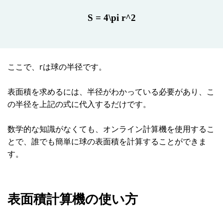
S = 4\pi r^2
ここで、rは球の半径です。
表面積を求めるには、半径がわかっている必要があり、こ
の半径を上記の式に代入するだけです。
数学的な知識がなくても、オンライン計算機を使用するこ
とで、誰でも簡単に球の表面積を計算することができま
す。
表面積計算機の使い方