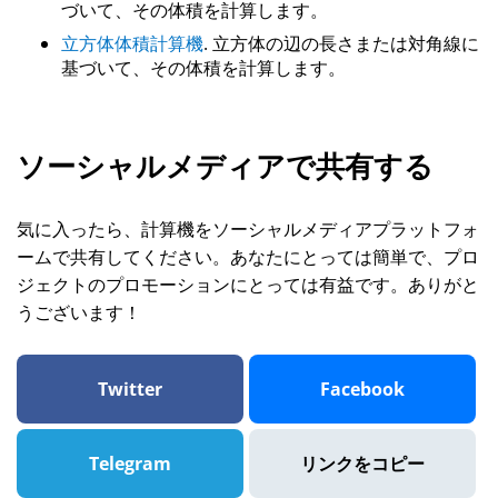
づいて、その体積を計算します。
立方体体積計算機
. 立方体の辺の長さまたは対角線に
基づいて、その体積を計算します。
ソーシャルメディアで共有する
気に入ったら、計算機をソーシャルメディアプラットフォ
ームで共有してください。あなたにとっては簡単で、プロ
ジェクトのプロモーションにとっては有益です。ありがと
うございます！
Twitter
Facebook
Telegram
リンクをコピー