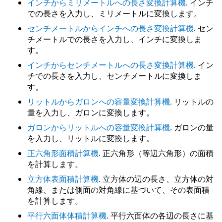
インチからミリメートルへの長さ変換計算機
. インチ
での長さを入力し、ミリメートルに変換します。
センチメートルからインチへの長さ変換計算機
. セン
チメートルでの長さを入力し、インチに変換しま
す。
インチからセンチメートルへの長さ変換計算機
. イン
チでの長さを入力し、センチメートルに変換しま
す。
リットルからガロンへの容量変換計算機
. リットルの
量を入力し、ガロンに変換します。
ガロンからリットルへの容量変換計算機
. ガロンの量
を入力し、リットルに変換します。
正六角形面積計算機
. 正六角形（等辺六角形）の面積
を計算します。
立方体表面積計算機
. 立方体の辺の長さ、立方体の対
角線、または側面の対角線に基づいて、その表面積
を計算します。
平行六面体体積計算機
. 平行六面体の各辺の長さに基