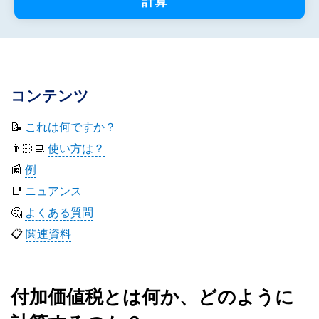
計算
コンテンツ
📝
これは何ですか？
👨🏻‍💻
使い方は？
📰
例
📑
ニュアンス
🤔
よくある質問
📋
関連資料
付加価値税とは何か、どのように