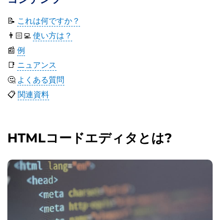
📝
これは何ですか？
👨🏻‍💻
使い方は？
📰
例
📑
ニュアンス
🤔
よくある質問
📋
関連資料
HTMLコードエディタとは?