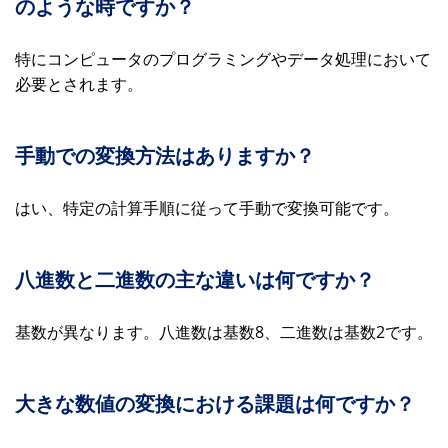
のような時ですか？
特にコンピュータのプログラミングやデータ処理において
必要とされます。
手動での変換方法はありますか？
はい、特定の計算手順に従って手動で変換可能です。
八進数と二進数の主な違いは何ですか？
基数が異なります。八進数は基数8、二進数は基数2です。
大きな数値の変換における課題は何ですか？