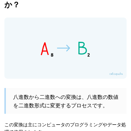
か？
八進数から二進数への変換は、八進数の数値
を二進数形式に変更するプロセスです。
この変換は主にコンピュータのプログラミングやデータ処