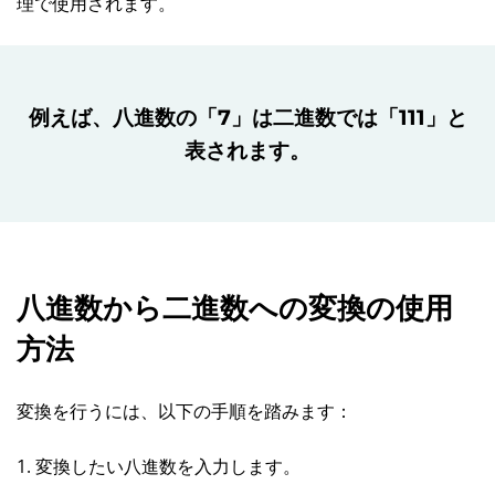
理で使用されます。
例えば、八進数の「7」は二進数では「111」と
表されます。
八進数から二進数への変換の使用
方法
変換を行うには、以下の手順を踏みます：
1. 変換したい八進数を入力します。