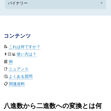
コンテンツ
📝
これは何ですか？
👨🏻‍💻
使い方は？
📰
例
📑
ニュアンス
🤔
よくある質問
📋
関連資料
八進数から二進数への変換とは何