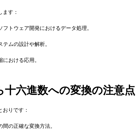
します：
やソフトウェア開発におけるデータ処理。
システムの設計や解析。
圧縮における応用。
ら十六進数への変換の注意点
とおりです：
数の間の正確な変換方法。