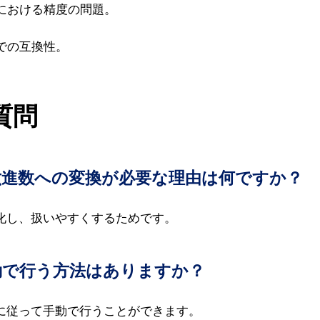
換における精度の問題。
間での互換性。
質問
六進数への変換が必要な理由は何ですか？
化し、扱いやすくするためです。
動で行う方法はありますか？
に従って手動で行うことができます。