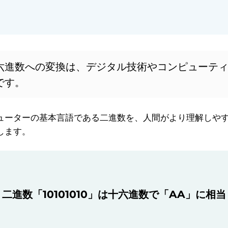
六進数への変換は、デジタル技術やコンピューテ
です。
ューターの基本言語である二進数を、人間がより理解しや
します。
二進数「10101010」は十六進数で「AA」に相