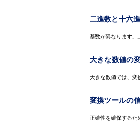
二進数と十六
基数が異なります。
大きな数値の
大きな数値では、変
変換ツールの
正確性を確保するた