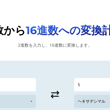
数から
16進数への変換
2進数を入力し、16進数に変換します。
sync_alt