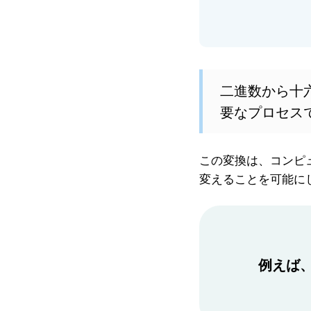
二進数から十
要なプロセス
この変換は、コンピ
変えることを可能に
例えば、