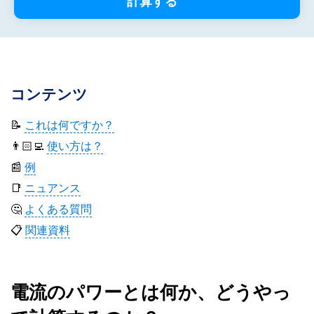
計算する
コンテンツ
📝
これは何ですか？
👨🏻‍💻
使い方は？
📰
例
📑
ニュアンス
🤔
よくある質問
📋
関連資料
電流のパワーとは何か、どうやっ