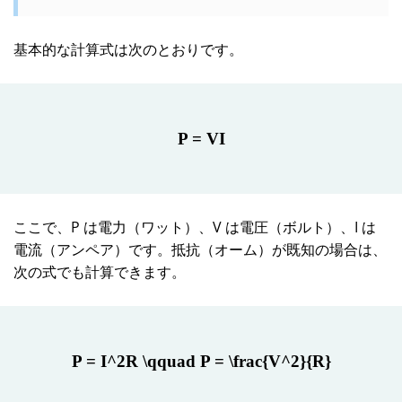
基本的な計算式は次のとおりです。
P = VI
ここで、P は電力（ワット）、V は電圧（ボルト）、I は
電流（アンペア）です。抵抗（オーム）が既知の場合は、
次の式でも計算できます。
P = I^2R \qquad P = \frac{V^2}{R}