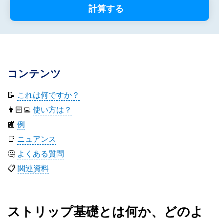
計算する
コンテンツ
📝
これは何ですか？
👨🏻‍💻
使い方は？
📰
例
📑
ニュアンス
🤔
よくある質問
📋
関連資料
ストリップ基礎とは何か、どのよ