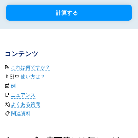
計算する
コンテンツ
📝
これは何ですか？
👨🏻‍💻
使い方は？
📰
例
📑
ニュアンス
🤔
よくある質問
📋
関連資料