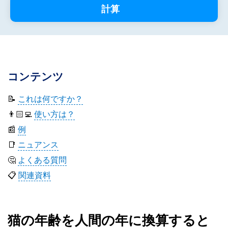
計算
コンテンツ
📝
これは何ですか？
👨🏻‍💻
使い方は？
📰
例
📑
ニュアンス
🤔
よくある質問
📋
関連資料
猫の年齢を人間の年に換算すると