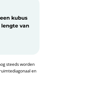
 een kubus
e lengte van
 nog steeds worden
 ruimtediagonaal en