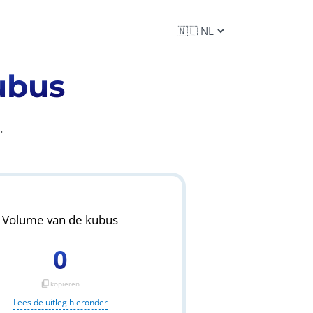
ubus
.
Volume van de kubus
0
content_copy
kopiëren
Lees de uitleg hieronder