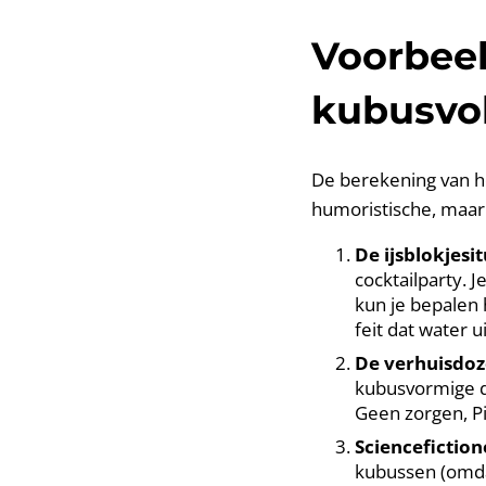
Voorbeel
kubusvo
De berekening van het
humoristische, maar
De ijsblokjesit
cocktailparty. 
kun je bepalen 
feit dat water ui
De verhuisdoz
kubusvormige d
Geen zorgen, Pi
Sciencefiction
kubussen (omdat