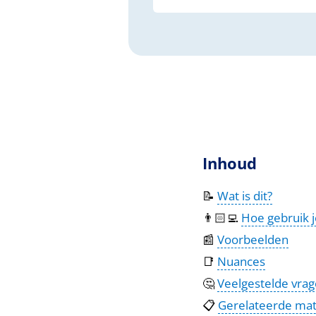
Inhoud
📝
Wat is dit?
👨🏻‍💻
Hoe gebruik j
📰
Voorbeelden
📑
Nuances
🤔
Veelgestelde vra
📋
Gerelateerde mat