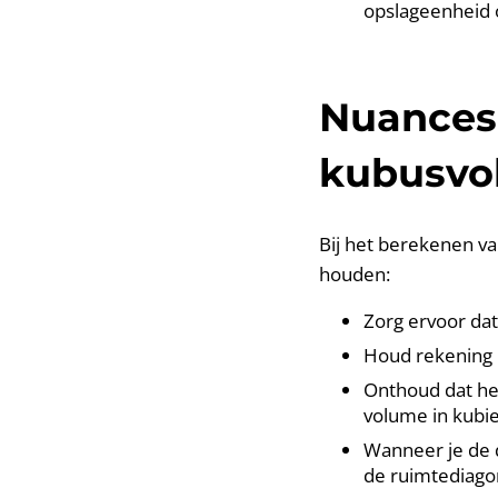
opslageenheid 
Nuances 
kubusvo
Bij het berekenen va
houden:
Zorg ervoor dat
Houd rekening m
Onthoud dat het
volume in kubi
Wanneer je de d
de ruimtediagon