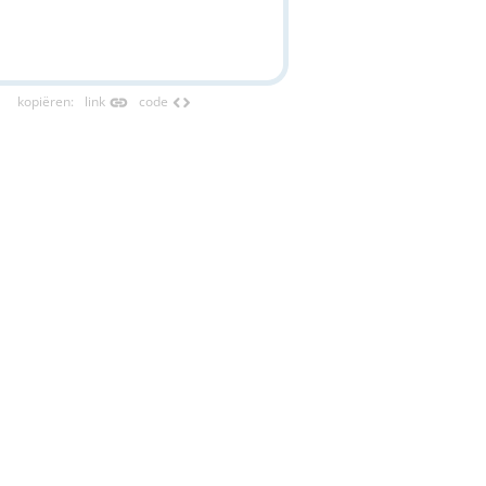
link
code
kopiëren
:
link
code