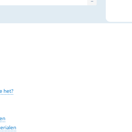
e het?
gen
erialen