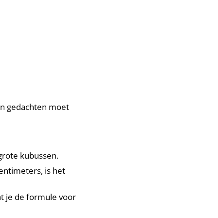
 in gedachten moet
 grote kubussen.
entimeters, is het
t je de formule voor