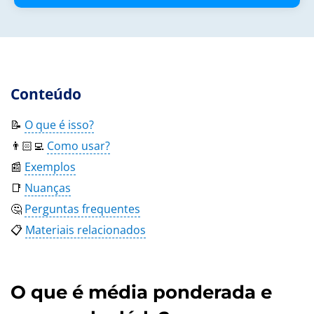
Conteúdo
📝
O que é isso?
👨🏻‍💻
Como usar?
📰
Exemplos
📑
Nuanças
🤔
Perguntas frequentes
📋
Materiais relacionados
O que é média ponderada e