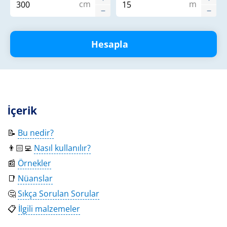
cm
m
Hesapla
İçerik
📝
Bu nedir?
👨🏻‍💻
Nasıl kullanılır?
📰
Örnekler
📑
Nüanslar
🤔
Sıkça Sorulan Sorular
📋
İlgili malzemeler