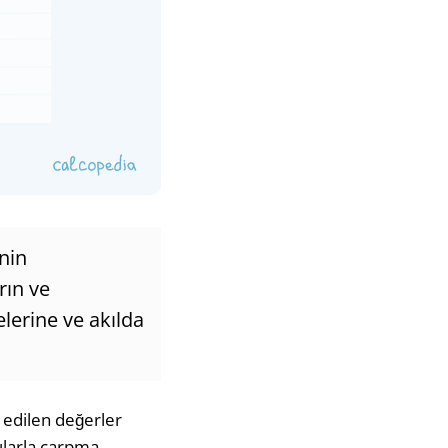
nin
rın ve
elerine ve akılda
 edilen değerler
yılarla çarpma