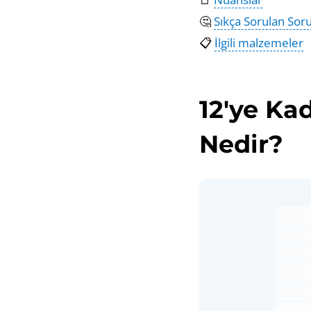
🤔
Sıkça Sorulan Soru
📋
İlgili malzemeler
12'ye Ka
Nedir?