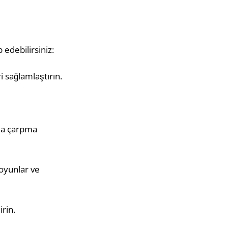
 edebilirsiniz:
i sağlamlaştırın.
rla çarpma
oyunlar ve
rin.