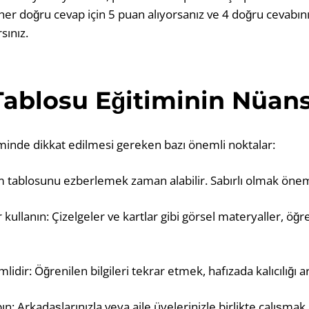
her doğru cevap için 5 puan alıyorsanız ve 4 doğru cevabın
sınız.
ablosu Eğitiminin Nüans
minde dikkat edilmesi gereken bazı önemli noktalar:
ım tablosunu ezberlemek zaman alabilir. Sabırlı olmak önem
 kullanın: Çizelgeler ve kartlar gibi görsel materyaller, öğ
dir: Öğrenilen bilgileri tekrar etmek, hafızada kalıcılığı art
ın: Arkadaşlarınızla veya aile üyelerinizle birlikte çalışm