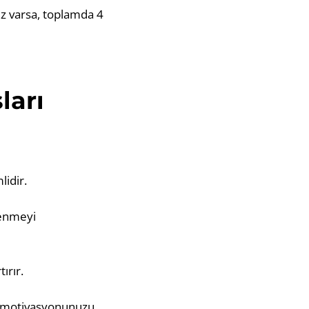
ız varsa, toplamda 4
ları
lidir.
renmeyi
ırır.
ak motivasyonunuzu