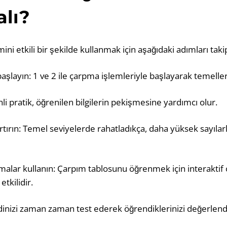
lı?
ni etkili bir şekilde kullanmak için aşağıdaki adımları takip
şlayın: 1 ve 2 ile çarpma işlemleriyle başlayarak temeller
nli pratik, öğrenilen bilgilerin pekişmesine yardımcı olur.
artırın: Temel seviyelerde rahatladıkça, daha yüksek sayıla
malar kullanın: Çarpım tablosunu öğrenmek için interaktif 
tkilidir.
ndinizi zaman zaman test ederek öğrendiklerinizi değerlendi