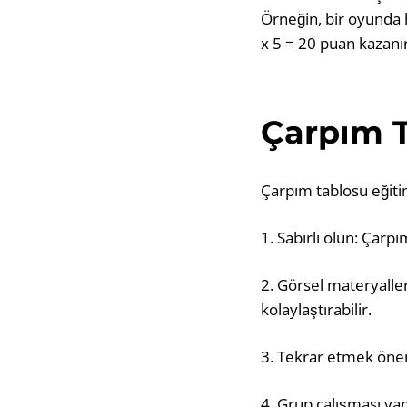
Örneğin, bir oyunda 
x 5 = 20 puan kazanır
Çarpım T
Çarpım tablosu eğiti
1. Sabırlı olun: Çarp
2. Görsel materyaller
kolaylaştırabilir.
3. Tekrar etmek önemli
4. Grup çalışması yap