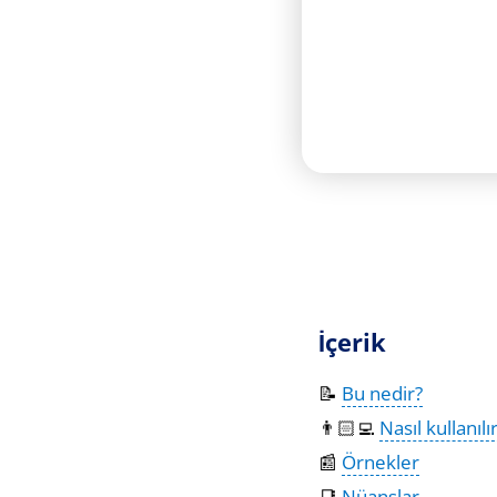
İçerik
📝
Bu nedir?
👨🏻‍💻
Nasıl kullanılı
📰
Örnekler
📑
Nüanslar