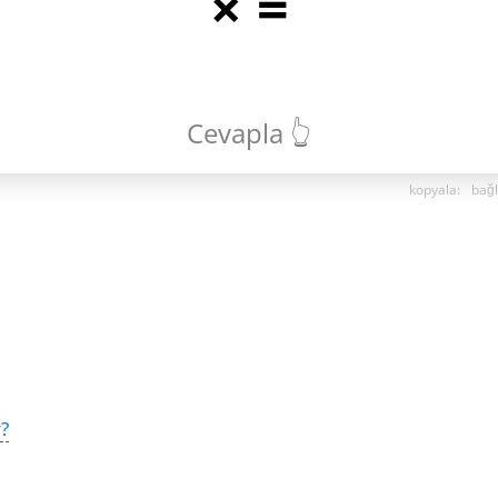
×
=
Cevapla 👆
kopyala
:
bağl
r?