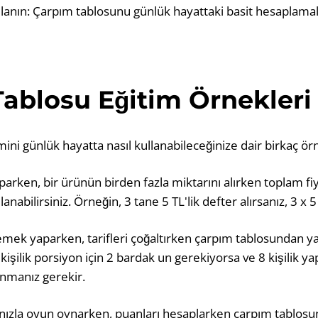
llanın: Çarpım tablosunu günlük hayattaki basit hesaplama
ablosu Eğitim Örnekleri
ini günlük hayatta nasıl kullanabileceğinize dair birkaç ör
parken, bir ürünün birden fazla miktarını alırken toplam fi
nabilirsiniz. Örneğin, 3 tane 5 TL'lik defter alırsanız, 3 x 5
mek yaparken, tarifleri çoğaltırken çarpım tablosundan yar
 kişilik porsiyon için 2 bardak un gerekiyorsa ve 8 kişilik y
anmanız gerekir.
nızla oyun oynarken, puanları hesaplarken çarpım tablosunu