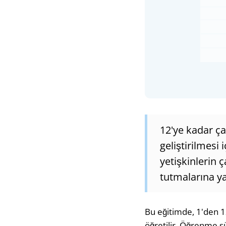
12'ye kadar ça
geliştirilmesi
yetişkinlerin 
tutmalarına ya
Bu eğitimde, 1'den 1
öğretilir. Öğrenme sü