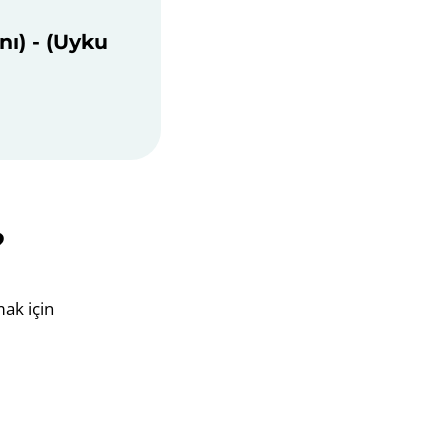
ı) - (Uyku
?
ak için