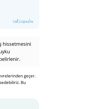
ş hissetmesini
 uyku
lirlenir.
evrelerinden geçer.
edebiliriz. Bu