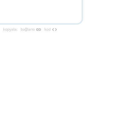
link
code
kopyala
:
bağlantı
kod