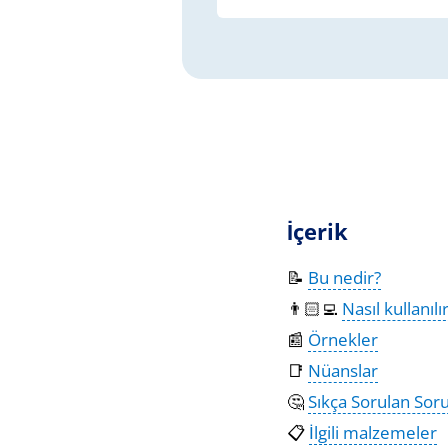
İçerik
📝
Bu nedir?
👨🏻‍💻
Nasıl kullanılı
📰
Örnekler
📑
Nüanslar
🤔
Sıkça Sorulan Soru
📋
İlgili malzemeler