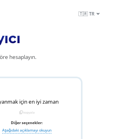
ıcı
öre hesaplayın.
anmak için en iyi zaman
content_copy
kopyala
Diğer seçenekler:
Aşağıdaki açıklamayı okuyun