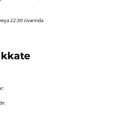
veya 22:30 civarında
ikkate
r:
ır.