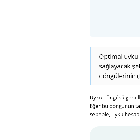
Optimal uyku 
sağlayacak şe
döngülerinin (
Uyku döngüsü genelli
Eğer bu döngünün tam
sebeple, uyku hesapl