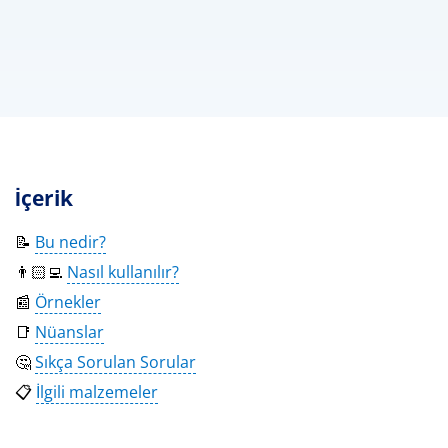
İçerik
📝
Bu nedir?
👨🏻‍💻
Nasıl kullanılır?
📰
Örnekler
📑
Nüanslar
🤔
Sıkça Sorulan Sorular
📋
İlgili malzemeler