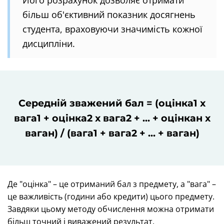
більш об'єктивний показник досягнень
студента, враховуючи значимість кожної
дисципліни.
Середній зважений бал = (оцінка1 x
вага1 + оцінка2 x вага2 + ... + оцінкан x
ваган) / (вага1 + вага2 + ... + ваган)
Де "оцінка" – це отриманий бал з предмету, а "вага" –
це важливість (години або кредити) цього предмету.
Завдяки цьому методу обчислення можна отримати
більш точний і виважений результат.