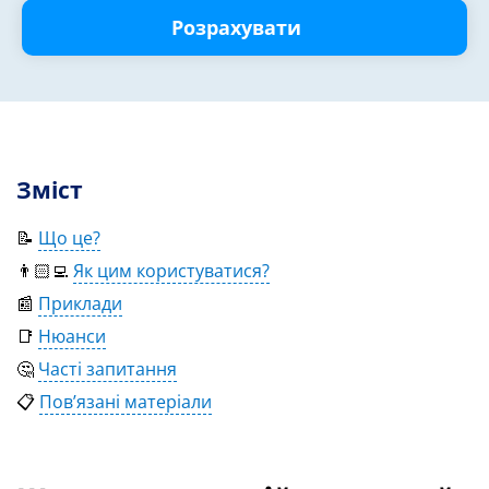
Розрахувати
Зміст
📝
Що це?
👨🏻‍💻
Як цим користуватися?
📰
Приклади
📑
Нюанси
🤔
Часті запитання
📋
Пов’язані матеріали