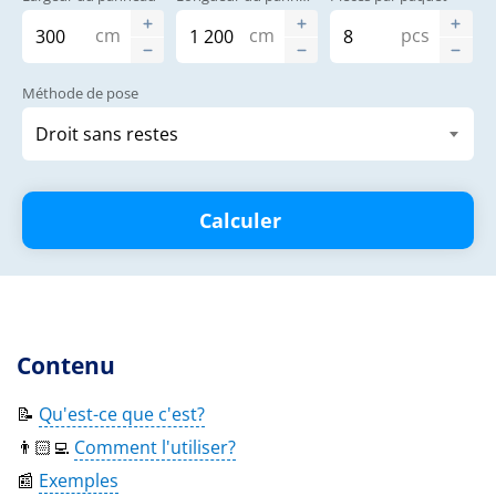
cm
cm
pcs
Méthode de pose
Calculer
Contenu
📝
Qu'est-ce que c'est?
👨🏻‍💻
Comment l'utiliser?
📰
Exemples