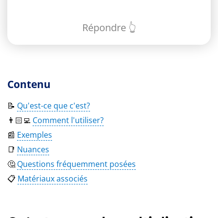
Répondre 👆
Contenu
📝
Qu'est-ce que c'est?
👨🏻‍💻
Comment l'utiliser?
📰
Exemples
📑
Nuances
🤔
Questions fréquemment posées
📋
Matériaux associés