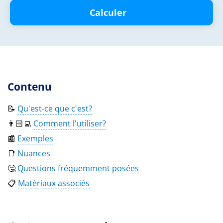
Calculer
Contenu
📝
Qu'est-ce que c'est?
👨🏻‍💻
Comment l'utiliser?
📰
Exemples
📑
Nuances
🤔
Questions fréquemment posées
📋
Matériaux associés